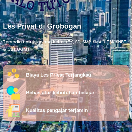
Les Privat di Grobogan
Tersedia untuk jenjang kelas (TK, SD, SMP, SMA, UTBK SNBT
& CBT UGM)
Biaya Les Privat Terjangkau
Bebas atur kebutuhan belajar
Kualitas pengajar terjamin