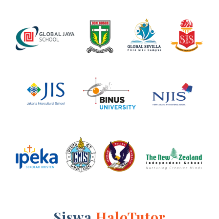
Siswa
HaloTutor