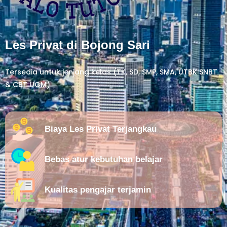
Les Privat di Bojong Sari
Tersedia untuk jenjang kelas (TK, SD, SMP, SMA, UTBK SNBT
& CBT UGM)
Biaya Les Privat Terjangkau
Bebas atur kebutuhan belajar
Kualitas pengajar terjamin