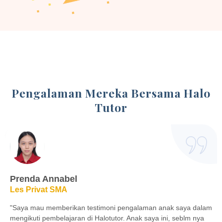
Pengalaman Mereka Bersama Halo
Tutor
Siti Amina Ramadhani Salim
Les Privat SMA
ak saya dalam
"Belajar di lembaga halo tutor jadi pilihan yang tep
i, seblm nya
karena sejauh ini aku selalu cocok sama kakak-ka