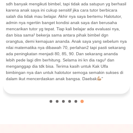
un yg berhasil
ngajarin aku, mereka selalu memastikan aku pah
 berbicara
yang mereka jelaskan, mereka juga menyesuaikan 
u Halotutor,
sistem pembelajaran di sekolah aku dan yang pali
 berusaha
mereka ngajarin aku ga hanya dengan menjelaskan 
aluasi nya,
dengan latihan latihan soal. Kakak-kakaknya juga a
l dgn
jadi pas belajar ga ngerasa tertekan dan tetap bisa
g sebelum nya
karena les di halo tutor ini aku jadi lebih paham leb
pasti sekarang
lebih mendalam tentang materi yang sedang aku pel
ng ananda
sekolah!"
agu² dan
 Ulfa
in sukses di
"