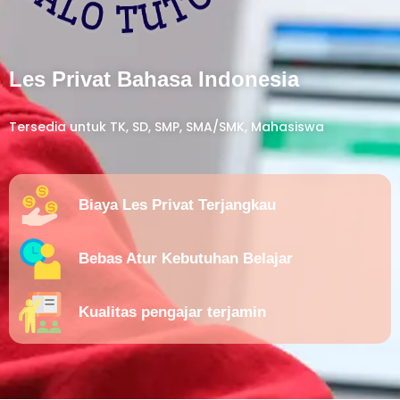
Les Privat Bahasa Indonesia
Tersedia untuk TK, SD, SMP, SMA/SMK, Mahasiswa
Biaya Les Privat Terjangkau
Bebas Atur Kebutuhan Belajar
Kualitas pengajar terjamin