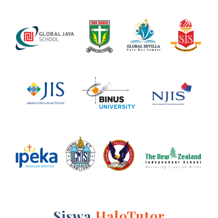
Siswa
HaloTutor