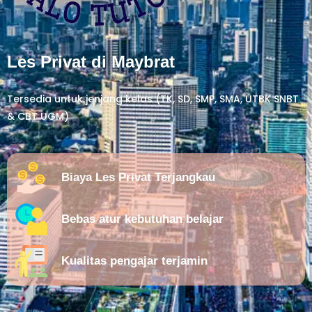
Les Privat di Maybrat
Tersedia untuk jenjang kelas (TK, SD, SMP, SMA, UTBK SNBT
& CBT UGM)
Biaya Les Privat Terjangkau
Bebas atur kebutuhan belajar
Kualitas pengajar terjamin