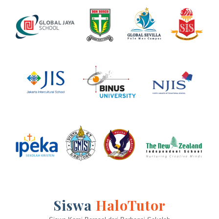
Siswa
HaloTutor