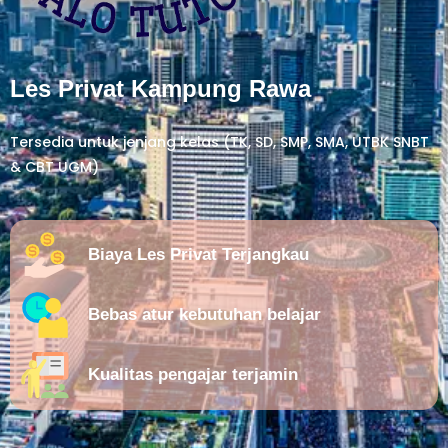
Les Privat Kampung Rawa
Tersedia untuk jenjang kelas (TK, SD, SMP, SMA, UTBK SNBT
& CBT UGM)
Biaya Les Privat Terjangkau
Bebas atur kebutuhan belajar
Kualitas pengajar terjamin